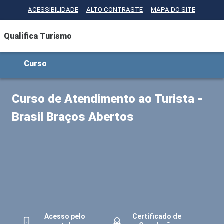
Ir para o conteúdo principal
ACESSIBILIDADE
ALTO CONTRASTE
MAPA DO SITE
Qualifica Turismo
Curso
Curso de Atendimento ao Turista -
Brasil Braços Abertos
Acesso pelo
Certificado de